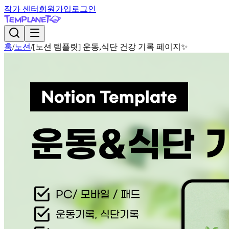
작가 센터
회원가입
로그인
홈
/
노션
/
[노션 템플릿] 운동,식단 건강 기록 페이지✨